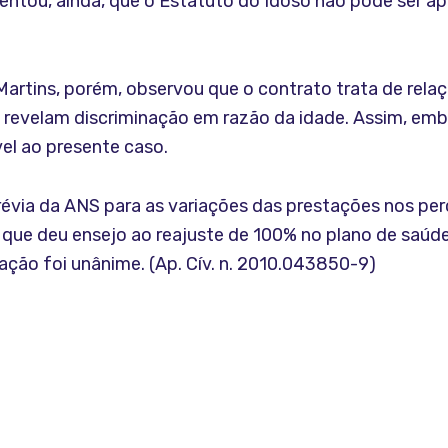
centou, ainda, que o Estatuto do Idoso não pode ser 
artins, porém, observou que o contrato trata de rela
s revelam discriminação em razão da idade. Assim, em
vel ao presente caso.
révia da ANS para as variações das prestações nos per
a que deu ensejo ao reajuste de 100% no plano de saú
otação foi unânime. (Ap. Cív. n. 2010.043850-9)