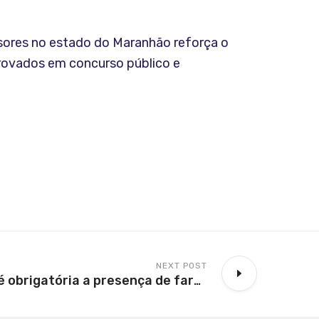
essores no estado do Maranhão reforça o
provados em concurso público e
NEXT POST
Repetitivo: não é obrigatória a presença de farmacêutico em dispensário de medicamentos em pequenos hospitais