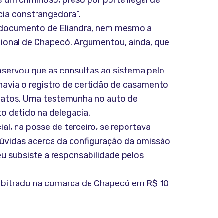
 um criminoso, preso por porte ilegal de
cia constrangedora”.
o documento de Eliandra, nem mesmo a
gional de Chapecó. Argumentou, ainda, que
bservou que as consultas ao sistema pelo
 havia o registro de certidão de casamento
 fatos. Uma testemunha no auto de
o detido na delegacia.
al, na posse de terceiro, se reportava
dúvidas acerca da configuração da omissão
éu subsiste a responsabilidade pelos
, arbitrado na comarca de Chapecó em R$ 10