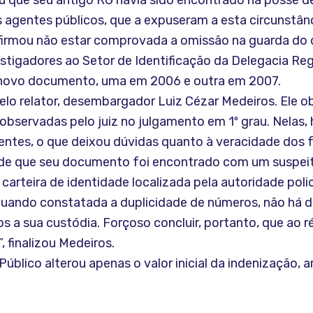
u que seu antigo RG havia sido encontrado na posse de
os agentes públicos, que a expuseram a esta circunstân
afirmou não estar comprovada a omissão na guarda d
stigadores ao Setor de Identificação da Delegacia Re
o novo documento, uma em 2006 e outra em 2007.
lo relator, desembargador Luiz Cézar Medeiros. Ele o
observadas pelo juiz no julgamento em 1º grau. Nelas,
entes, o que deixou dúvidas quanto à veracidade dos
, de que seu documento foi encontrado com um suspeit
arteira de identidade localizada pela autoridade polici
 quando constatada a duplicidade de números, não há 
 a sua custódia. Forçoso concluir, portanto, que ao r
 finalizou Medeiros.
Público alterou apenas o valor inicial da indenização