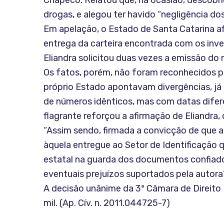
Chapecó. Relatou que, na ocasião, descobri
drogas, e alegou ter havido “negligência d
Em apelação, o Estado de Santa Catarina 
entrega da carteira encontrada com os inve
Eliandra solicitou duas vezes a emissão d
Os fatos, porém, não foram reconhecidos pe
próprio Estado apontavam divergências, já 
de números idênticos, mas com datas difer
flagrante reforçou a afirmação de Eliandra
“Assim sendo, firmada a convicção de que a c
àquela entregue ao Setor de Identificação
estatal na guarda dos documentos confiados
eventuais prejuízos suportados pela autora”,
A decisão unânime da 3ª Câmara de Direito 
mil. (Ap. Cív. n. 2011.044725-7)