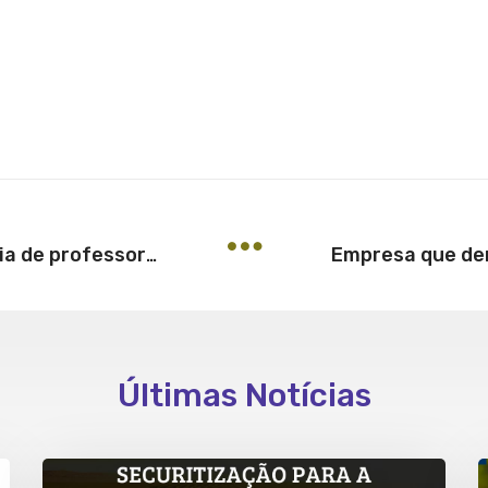
Redução drástica de carga horária de professor autoriza rescisão indireta
Últimas Notícias