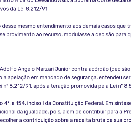
inistro Ricardo Lewandowski, a Suprema Corte declarou 
vos da Lei 8.212/91.
ão desse mesmo entendimento aos demais casos que t
sse provimento ao recurso, modulasse a decisão para q
l Adolfo Angelo Marzari Junior contra acórdão (decisão
o a apelação em mandado de segurança, entendeu ser c
ei nº 8.212/91, após alteração promovida pela Lei nº 8
o 4º, e 154, inciso I da Constituição Federal. Em sínte
tucional da igualdade, pois, além de contribuir para a
recolher a contribuição sobre a receita bruta de sua pr