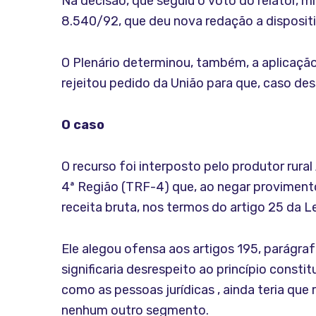
Na decisão, que seguiu o voto do relator, m
8.540/92, que deu nova redação a dispositi
O Plenário determinou, também, a aplicaç
rejeitou pedido da União para que, caso de
O caso
O recurso foi interposto pelo produtor rura
4ª Região (TRF-4) que, ao negar proviment
receita bruta, nos termos do artigo 25 da L
Ele alegou ofensa aos artigos 195, parágraf
significaria desrespeito ao princípio consti
como as pessoas jurídicas , ainda teria que 
nenhum outro segmento.