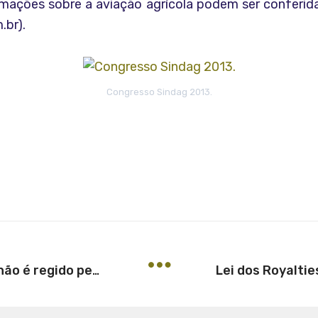
ações sobre a aviação agrícola podem ser conferida
.br).
Congresso Sindag 2013.
Contrato de pulverização aérea não é regido pelo CDC