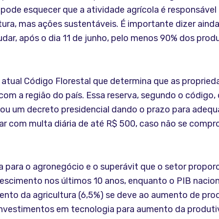
pode esquecer que a atividade agrícola é responsável
tura, mas ações sustentáveis. É importante dizer ainda
ar, após o dia 11 de junho, pelo menos 90% dos produto
o atual Código Florestal que determina que as propried
m a região do país. Essa reserva, segundo o código, d
inou um decreto presidencial dando o prazo para adequ
car com multa diária de até R$ 500, caso não se com
ra para o agronegócio e o superávit que o setor propor
 crescimento nos últimos 10 anos, enquanto o PIB nac
ento da agricultura (6,5%) se deve ao aumento de prod
e investimentos em tecnologia para aumento da produtiv