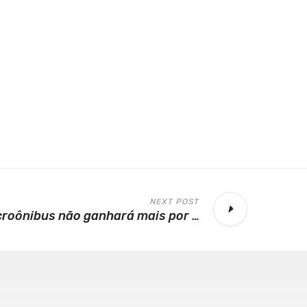
NEXT POST
Motorista de microônibus não ganhará mais por ser também cobrador