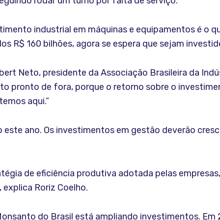
guindo rodar um turno por falta de serviço.”
stimento industrial em máquinas e equipamentos é o q
s R$ 160 bilhões, agora se espera que sejam investido
 Aubert Neto, presidente da Associação Brasileira da I
duto pronto de fora, porque o retorno sobre o investi
temos aqui.”
o este ano. Os investimentos em gestão deverão cresce
tégia de eficiência produtiva adotada pelas empresas, q
explica Roriz Coelho.
Monsanto do Brasil está ampliando investimentos. Em 2