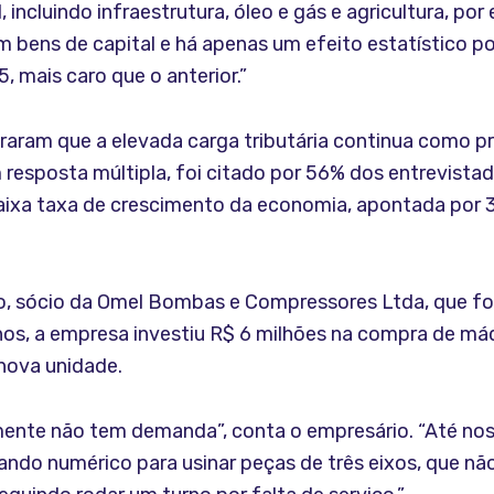
 incluindo infraestrutura, óleo e gás e agricultura, p
em bens de capital e há apenas um efeito estatístico p
 mais caro que o anterior.”
aram que a elevada carga tributária continua como pri
 resposta múltipla, foi citado por 56% dos entrevist
baixa taxa de crescimento da economia, apontada por 
o, sócio da Omel Bombas e Compressores Ltda, que fo
anos, a empresa investiu R$ 6 milhões na compra de máq
nova unidade.
mente não tem demanda”, conta o empresário. “Até n
do numérico para usinar peças de três eixos, que não 