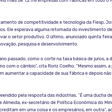
iu mais de 1,2 mil empresas com fábricas em todo o Pa
tamento de competitividade e tecnologia da Fiesp, Jos
os. Ele esperava alguma retomada do investimento de
ar o setor produtivo. O último, anunciado quinta feira,
inovação, pesquisa e desenvolvimento.
ano passado, como o corte na taxa básica de juros, a
mo com o câmbio”, cita Roriz Coelho. “Mesmo assim, a
em aumentar a capacidade de sua fábrica e depois não
rpreendido pela resposta das indústrias. “É uma ducha d
e Almeida, ex-secretário de Política Econômica do Min
acreditam em uma coisa e os empresários, em outra”, 