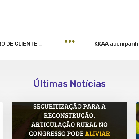
EMPREGADO QUE FURTOU DINHEIRO DE CLIENTE PODE SER DEMITIDO POR JUSTA CAUSA, RECONHECE A JUSTIÇA DO TRABALHO
Últimas Notícias