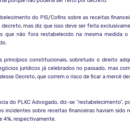
onal porque não poderia ser feito por decreto.
belecimento do PIS/Cofins sobre as receitas financeir
decreto, mas diz que isso deve ser feita exclusivamen
ois que não fora restabelecido na mesma medida o d
do.
 princípios constitucionais, sobretudo o direito adqu
 negócios jurídicos já celebrados no passado, mas co
sse Decreto, que correm o risco de ficar a mercê des
sócia do PLKC Advogado, diz-se “restabelecimento”, 
 incidentes sobre receitas financeiras haviam sido r
 e 4%, respectivamente.