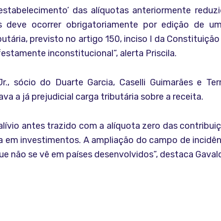
estabelecimento’ das alíquotas anteriormente reduz
s deve ocorrer obrigatoriamente por edição de um 
utária, previsto no artigo 150, inciso I da Constituiçã
stamente inconstitucional”, alerta Priscila.
., sócio do Duarte Garcia, Caselli Guimarães e Ter
va a já prejudicial carga tributária sobre a receita.
alívio antes trazido com a alíquota zero das contribuiç
ia em investimentos. A ampliação do campo de incidên
que não se vê em países desenvolvidos”, destaca Gavald