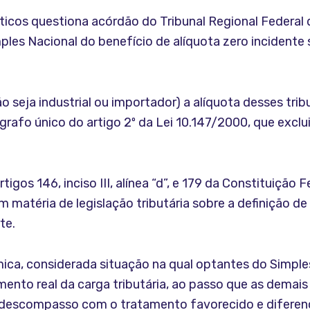
cos questiona acórdão do Tribunal Regional Federal d
es Nacional do benefício de alíquota zero incidente s
o seja industrial ou importador) a alíquota desses trib
afo único do artigo 2º da Lei 10.147/2000, que exclu
os 146, inciso III, alínea “d”, e 179 da Constituição F
matéria de legislação tributária sobre a definição de
te.
ômica, considerada situação na qual optantes do Simpl
mento real da carga tributária, ao passo que as demais
 descompasso com o tratamento favorecido e diferenc