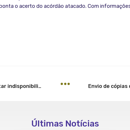
aponta o acerto do acórdão atacado. Com informações
Empresa falida não pode contestar indisponibilidade de bens de sócios, diz STJ
Últimas Notícias