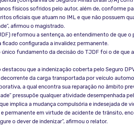
querida [Companhia de Seguros Minas Brasil S/A] cont
nos físicos sofridos pelo autor, além de, conforme pací
eritos oficiais que atuam no IML e que não possuem qu
ade”, afirmou o magistrado.
(TJDF) reformou a sentença, ao entendimento de que o
a ficado configurada a invalidez permanente.
o único fundamento da decisão do TJDF foi o de que a
ão destacou que a indenização coberta pelo Seguro D
 decorrente da carga transportada por veículo automot
borativa, a qual encontra sua reparação no âmbito prev
idade” pressupõe qualquer atividade desempenhada pela
o que implica a mudança compulsória e indesejada de v
l e permanente em virtude de acidente de trânsito, enc
ure o dever de indenizar”, afirmou o relator.