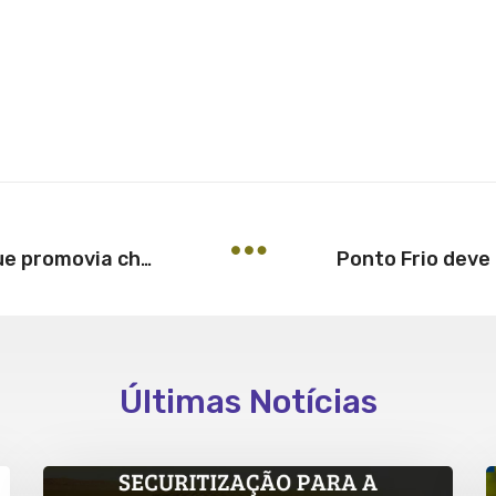
Autor de comunidade no Orkut que promovia chacota contra PM é condenado
Últimas Notícias