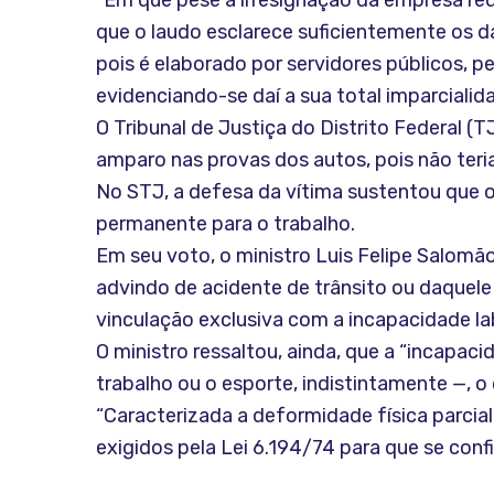
“Em que pese a irresignação da empresa re
que o laudo esclarece suficientemente os da
pois é elaborado por servidores públicos, p
evidenciando-se daí a sua total imparcialid
O Tribunal de Justiça do Distrito Federal 
amparo nas provas dos autos, pois não teri
No STJ, a defesa da vítima sustentou que 
permanente para o trabalho.
Em seu voto, o ministro Luis Felipe Salom
advindo de acidente de trânsito ou daquele
vinculação exclusiva com a incapacidade la
O ministro ressaltou, ainda, que a “incapac
trabalho ou o esporte, indistintamente —, 
“Caracterizada a deformidade física parcia
exigidos pela Lei 6.194/74 para que se config