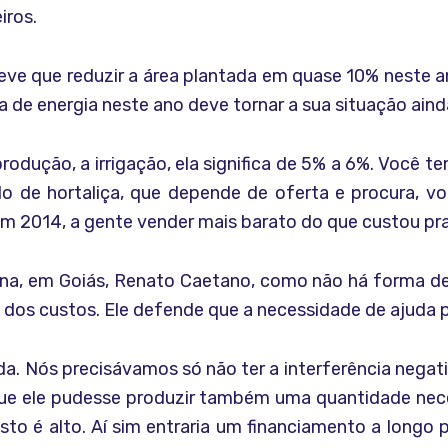
iros.
eve que reduzir a área plantada em quase 10% neste a
a de energia neste ano deve tornar a sua situação ain
odução, a irrigação, ela significa de 5% a 6%. Você 
 de hortaliça, que depende de oferta e procura, v
m 2014, a gente vender mais barato do que custou pra 
alina, em Goiás, Renato Caetano, como não há forma d
 dos custos. Ele defende que a necessidade de ajuda 
a. Nós precisávamos só não ter a interferência negativ
e ele pudesse produzir também uma quantidade neces
o é alto. Aí sim entraria um financiamento a longo p