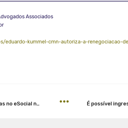
 Advogados Associados
br
ios/eduardo-kummel-cmn-autoriza-a-renegociacao-de
Lançamento de ações trabalhistas no eSocial não pode gerar multa