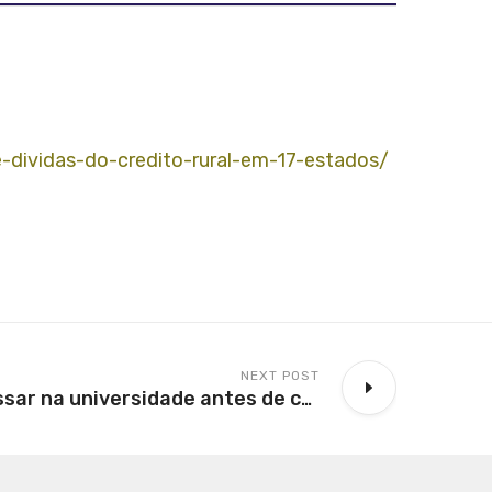
-dividas-do-credito-rural-em-17-estados/
NEXT POST
É possível ingressar na universidade antes de concluir o ensino médio?