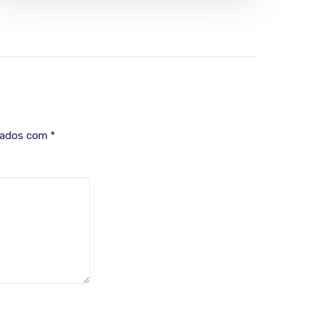
cados com
*