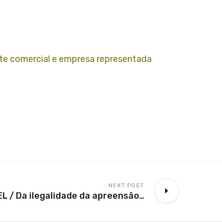
nte comercial e empresa representada
NEXT POST
EDUARDO KÜMMEL / Da ilegalidade da apreensão de veículos por falta de pagamento do IPVA