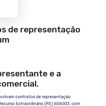
tos de representação
mum
epresentante e a
comercial.
envolvam contratos de representação
Recurso Extraordinário (RE) 606003, com