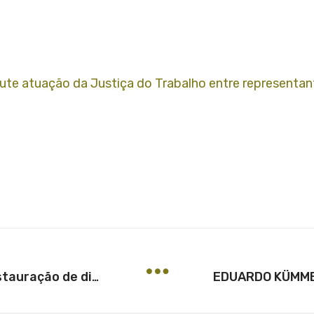
cute atuação da Justiça do Trabalho entre representa
Comum acordo deve preceder instauração de dissídio coletivo de natureza econômica