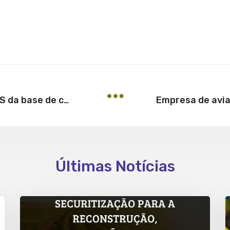
Liminar autoriza exclusão de ICMS da base de cálculo do PIS e da COFINS
Últimas Notícias