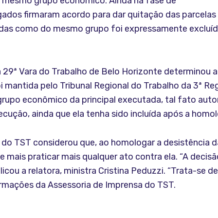
o mesmo grupo econômico. Ainda na fase de
ados firmaram acordo para dar quitação das parcelas
uídas como do mesmo grupo foi expressamente excluí
a 29ª Vara do Trabalho de Belo Horizonte determinou a
i mantida pelo Tribunal Regional do Trabalho da 3ª Re
upo econômico da principal executada, tal fato auto
cução, ainda que ela tenha sido incluída após a homolo
 do TST considerou que, ao homologar a desistência da
e mais praticar mais qualquer ato contra ela. “A decis
plicou a relatora, ministra Cristina Peduzzi. “Trata-se 
ormações da Assessoria de Imprensa do TST.