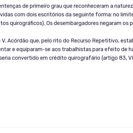
tenças de primeiro grau que reconheceram a natureza
idas com dois escritórios da seguinte forma: no limite 
réditos quirográficos). Os desembargadores negaram os 
o V. Acórdão que, pelo rito do Recurso Repetitivo, est
tar e equiparam-se aos trabalhistas para efeito de hab
ria convertido em crédito quirografário (artigo 83, VI,