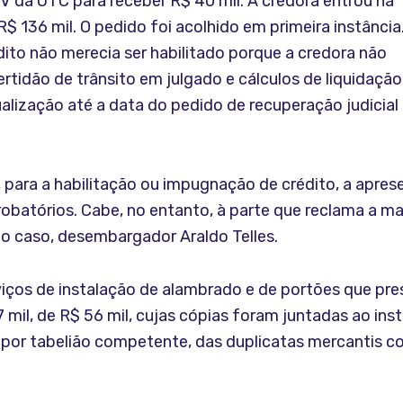
IV da UTC para receber R$ 40 mil. A credora entrou na
$ 136 mil. O pedido foi acolhido em primeira instância
ito não merecia ser habilitado porque a credora não
ertidão de trânsito em julgado e cálculos de liquidação
ização até a data do pedido de recuperação judicial
 para a habilitação ou impugnação de crédito, a aprese
probatórios. Cabe, no entanto, à parte que reclama a m
do caso, desembargador Araldo Telles.
iços de instalação de alambrado e de portões que pre
 mil, de R$ 56 mil, cujas cópias foram juntadas ao in
por tabelião competente, das duplicatas mercantis cor