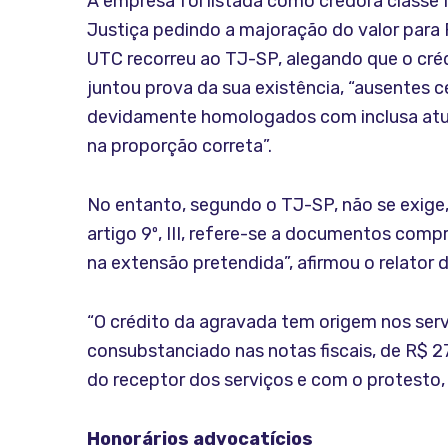
A empresa foi listada como credora classe 
Justiça pedindo a majoração do valor para R
UTC recorreu ao TJ-SP, alegando que o créd
juntou prova da sua existência, “ausentes c
devidamente homologados com inclusa atual
na proporção correta”.
No entanto, segundo o TJ-SP, não se exige,
artigo 9º, III, refere-se a documentos com
na extensão pretendida”, afirmou o relator 
“O crédito da agravada tem origem nos serv
consubstanciado nas notas fiscais, de R$ 27
do receptor dos serviços e com o protesto, 
Honorários advocatícios