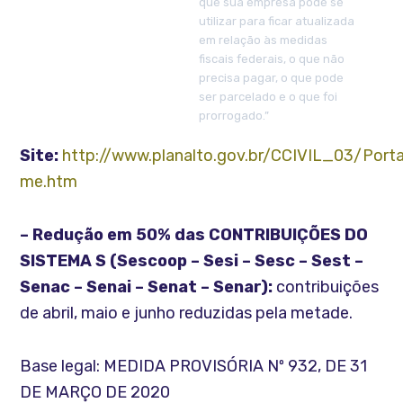
que sua empresa pode se
utilizar para ficar atualizada
em relação às medidas
fiscais federais, o que não
precisa pagar, o que pode
ser parcelado e o que foi
prorrogado.”
Site:
http://www.planalto.gov.br/CCIVIL_03/Port
me.htm
– Redução em 50% das CONTRIBUIÇÕES DO
SISTEMA S (Sescoop – Sesi – Sesc – Sest –
Senac – Senai – Senat – Senar):
contribuições
de abril, maio e junho reduzidas pela metade.
Base legal: MEDIDA PROVISÓRIA Nº 932, DE 31
DE MARÇO DE 2020