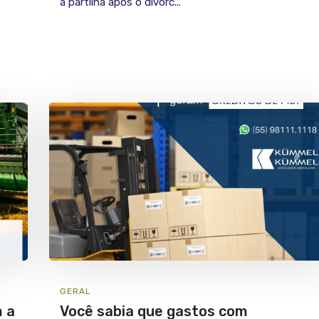
a partilha após o divórc...
GERAL
m a
Você sabia que gastos com