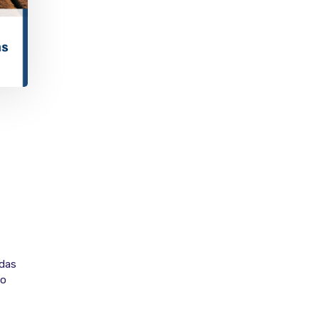
idas
 o