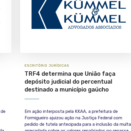
ESCRITÓRIO
JURÍ­DICAS
TRF4 determina que União faça
depósito judicial do percentual
destinado a município gaúcho
 de
Em ação interposta pela KKAA, a prefeitura de
Formigueiro ajuizou ação na Justiça Federal com
pedido de tutela antecipada para a inclusão da multa
da
arrecadada sobre os valores repatriados no repasse